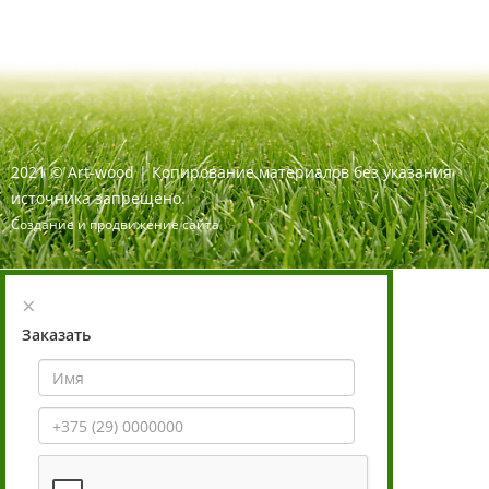
2021
©
Art-wood |
Копирование материалов без указания
источника запрещено.
Создание и продвижение сайта
×
Заказать