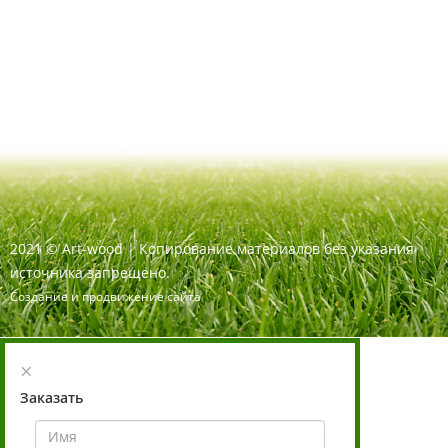
2021
©
Art-wood |
Копирование материалов без указания
источника запрещено.
Создание и продвижение сайта
×
Заказать