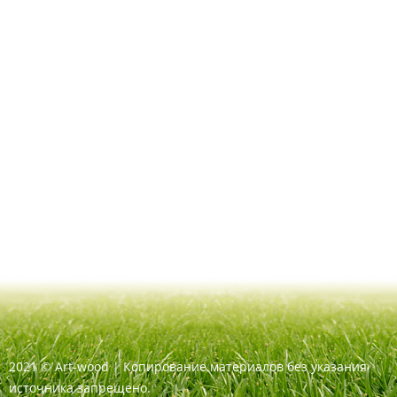
2021
©
Art-wood |
Копирование материалов без указания
источника запрещено.