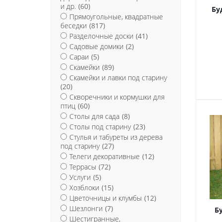
и др.
(60)
Бу
Прямоугольные, квадратные
беседки
(817)
Разделочные доски
(41)
Садовые домики
(2)
Сараи
(5)
Скамейки
(89)
Скамейки и лавки под старину
(20)
Скворечники и кормушки для
птиц
(60)
Столы для сада
(8)
Столы под старину
(23)
Стулья и табуреты из дерева
под старину
(27)
Телеги декоративные
(12)
Террасы
(72)
Услуги
(5)
Хозблоки
(15)
Цветочницы и клумбы
(12)
Шезлонги
(7)
Б
Шестигранные,