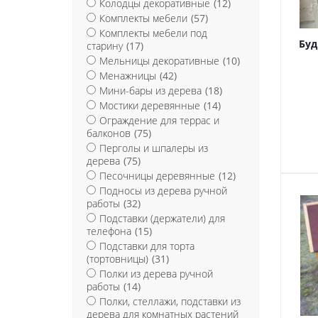
Колодцы декоративные
(12)
Комплекты мебели
(57)
Комплекты мебели под
Буд
старину
(17)
Мельницы декоративные
(10)
Менажницы
(42)
Мини-бары из дерева
(18)
Мостики деревянные
(14)
Ограждение для террас и
балконов
(75)
Перголы и шпалеры из
дерева
(75)
Песочницы деревянные
(12)
Подносы из дерева ручной
работы
(32)
Подставки (держатели) для
телефона
(15)
Подставки для торта
(тортовницы)
(31)
Полки из дерева ручной
работы
(14)
Полки, стеллажи, подставки из
дерева для комнатных растений