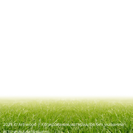
2021
©
Art-wood |
Копирование материалов без указания
источника запрещено.