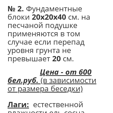
№ 2.
Фундаментные
блоки
20х20х40
см. на
песчаной подушке
применяются в том
случае если перепад
уровня грунта не
превышает
20
см.
Цена - от 600
бел.руб.
(в зависимости
от размера беседки)
Лаги:
естественной
влажности ель,сосна,