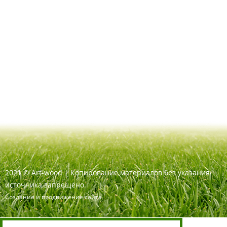
2021
©
Art-wood |
Копирование материалов без указания
источника запрещено.
Создание и продвижение сайта