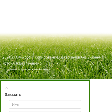
2021
©
Art-wood |
Копирование материалов без указания
источника запрещено.
Создание и продвижение сайта
×
Заказать