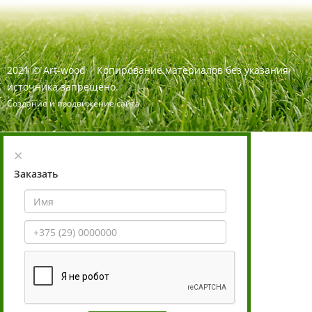
2021
©
Art-wood |
Копирование материалов без указания
источника запрещено.
Создание и продвижение сайта
×
Заказать