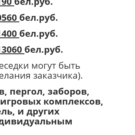
190
бел.руб.
0560
бел.руб.
1400
бел.руб.
13060
бел.руб.
еседки могут быть
елания заказчика).
, пергол, заборов,
х игровых комплексов,
ль, и других
индивидуальным