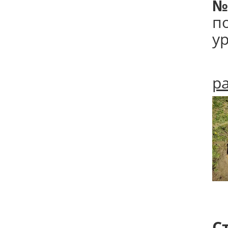
№
п
у
р
С