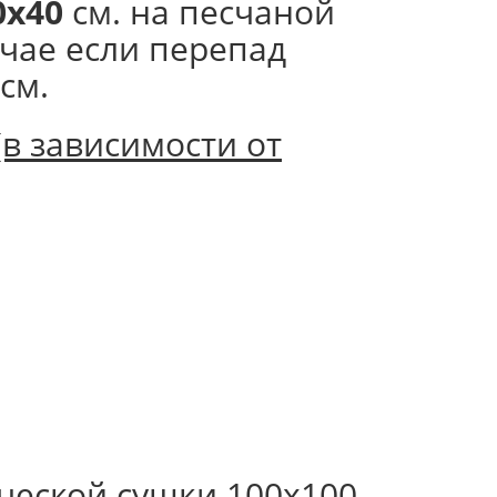
0х40
см. на песчаной
чае если перепад
см.
(в зависимости от
ческой сушки 100х100