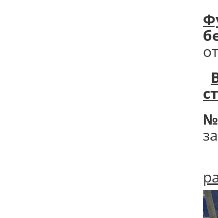
Ф
б
о
с
№
з
р