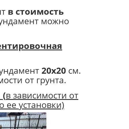
нт
в стоимость
фундамент можно
нтировочная
ундамент
20х20
см.
мости от грунта.
.
(
в зависимости от
о ее установки)