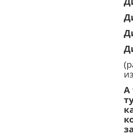
Д
Д
Д
Д
(
и
А
т
к
к
з