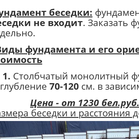
ундамент беседки:
фундаме
еседки не входит
. Заказать 
тдельно.
Виды фундамента и его
орие
тоимость
 1.
Столбчатый монолитный ф
аглубление
70-120
см. в зависи
Цена - от 1230 бел.руб
азмера беседки и расстояния д