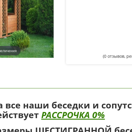
величения
(
0
отзывов, р
а все наши беседки и сопут
ействует
РАССРОЧКА 0%
азмеры ШЕСТИГРАННОЙ бесе