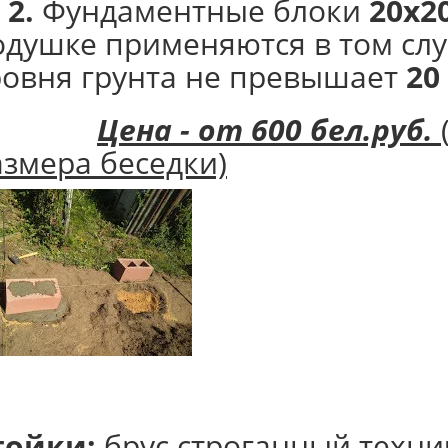
 2.
Фундаментные блоки
20х2
одушке применяются в том слу
ровня грунта не превышает
20
Цена - от 600 бел.руб.
азмера беседки)
тойки:
брус строганный техни