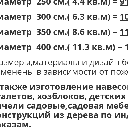
иаметр 250 см.( 4.4 кв.м)
=
9
иаметр 300 см.( 6.3 кв.м)
=
1
иаметр 350 см.( 8.6 кв.м)
=
1
иаметр 400 см.( 11.3 кв.м)
=
размеры,материалы и дизайн б
зменены в зависимости от пож
 также изготовление навесов
уалетов, хозблоков, детски
ачели садовые,садовая мебе
онструкций из дерева по 
аказам.