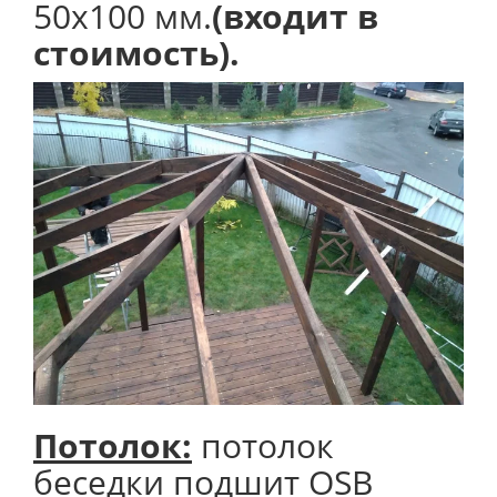
50х100 мм.
(входит в
стоимость).
Потолок
:
потолок
беседки подшит OSB