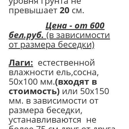
уровня грунта не
превышает
20
см.
Цена - от 600
бел.руб.
(в зависимости
от размера беседки)
Лаги:
естественной
влажности ель,сосна,
50х100 мм.
(входят в
стоимость)
или 50х150
мм. в зависимости от
размера беседки,
устанавливаются не
более 75 см друг от друга.