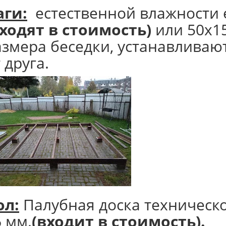
аги:
естественной влажности е
входят в стоимость)
или 50х1
азмера беседки, устанавливают
 друга.
ол:
Палубная доска техническ
6 мм.
(входит в стоимость).