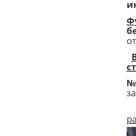
и
Ф
б
о
с
№
з
р