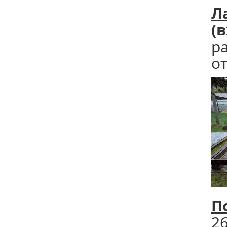
Л
(
р
от
П
2