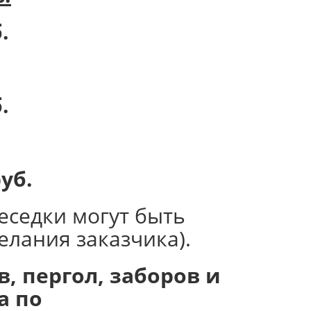
.
.
уб.
еседки могут быть
елания заказчика).
, пергол, заборов и
а по