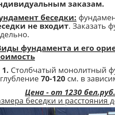
ндивидуальным заказам.
ундамент беседки:
фундаме
еседки не входит
. Заказать 
тдельно.
Виды фундамента и его
орие
тоимость
 1.
Столбчатый монолитный ф
аглубление
70-120
см. в зависи
Цена - от 1230 бел.руб
азмера беседки и расстояния д