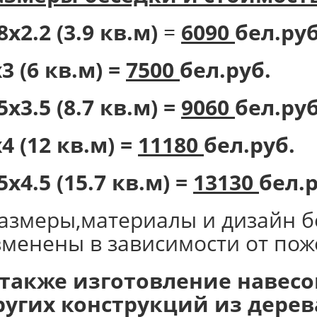
8х2.2 (3.9 кв.м)
=
6090
бел.руб
3 (6 кв.м) =
7500
бел.руб.
5х3.5 (8.7 кв.м) =
9060
бел.руб
4 (12 кв.м) =
11180
бел.руб.
5х4.5 (15.7 кв.м) =
13130
бел.р
размеры,материалы и дизайн б
зменены в зависимости от пож
 также изготовление навесов
ругих конструкций из дерев