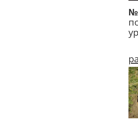
№
п
у
р