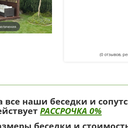
величения
(
0
отзывов, р
а все наши беседки и сопут
ействует
РАССРОЧКА 0%
азмеры беседки и стоимость