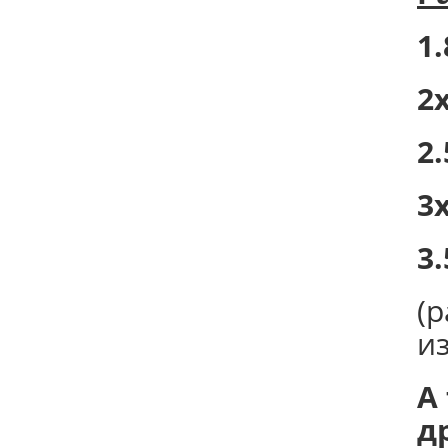
1.
2х
2.
3х
3.
(
и
А
д