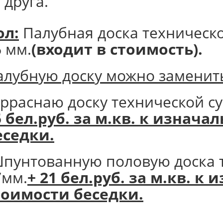
 друга.
ол:
Палубная доска техническ
6 мм.
(входит в стоимость).
алубную доску можно заменить
ерраснаю доску технической с
5 бел.руб. за м.кв. к изнач
еседки.
пунтованную половую доска 
7мм.
+ 21 бел.руб. за м.кв. к
тоимости беседки.