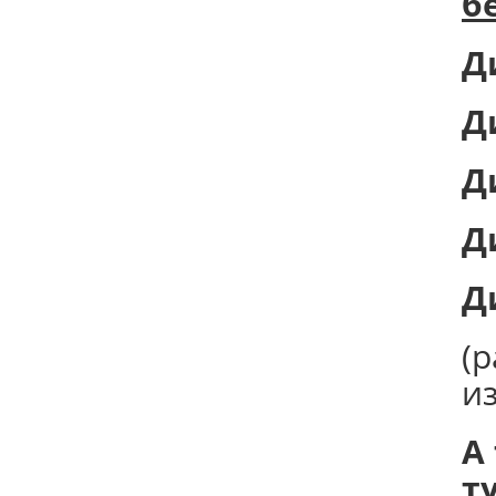
б
Д
Д
Д
Д
Д
(
и
А
т