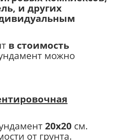
ль, и других
индивидуальным
нт
в стоимость
фундамент можно
нтировочная
ундамент
20х20
см.
мости от грунта.