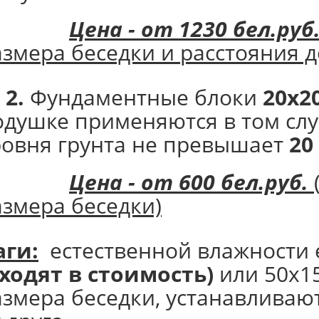
Цена - от 1230 бел.руб
азмера беседки и расстояния д
 2.
Фундаментные блоки
20х2
одушке применяются в том слу
ровня грунта не превышает
20
Цена - от 600 бел.руб.
азмера беседки)
аги:
естественной влажности е
входят в стоимость)
или 50х1
азмера беседки, устанавливают