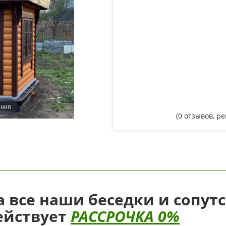
ения
(
0
отзывов, р
а все наши беседки и сопут
ействует
РАССРОЧКА 0%