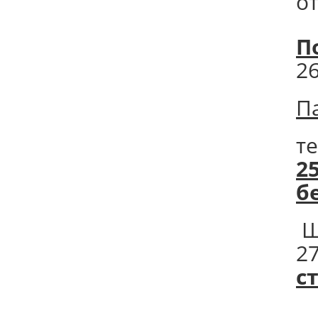
от
П
2
П
т
2
б
Ш
2
с