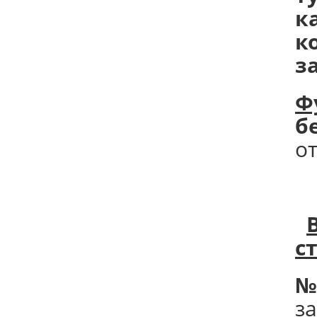
к
к
з
Ф
б
о
с
№
з