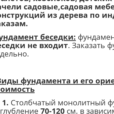
ачели садовые,садовая мебе
онструкций из дерева по 
аказам.
ундамент беседки:
фундаме
еседки не входит
. Заказать 
тдельно.
Виды фундамента и его
орие
тоимость
 1.
Столбчатый монолитный ф
аглубление
70-120
см. в зависи