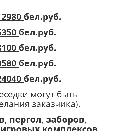
12980
бел.руб.
5350
бел.руб.
8100
бел.руб.
0580
бел.руб.
24040
бел.руб.
еседки могут быть
елания заказчика).
, пергол, заборов,
х игровых комплексов,