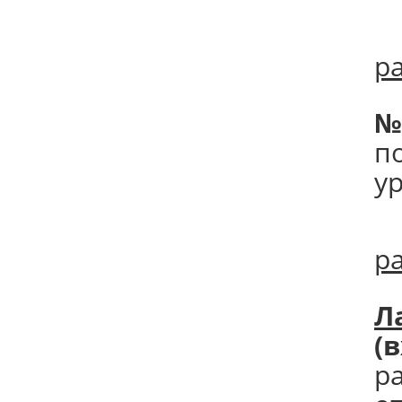
р
№
п
у
р
Л
(
р