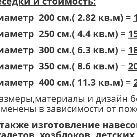
еседки и стоимость:
иаметр 200 см.( 2.82 кв.м)
=
иаметр 250 см.( 4.4 кв.м)
=
1
иаметр 300 см.( 6.3 кв.м)
=
1
иаметр 350 см.( 8.6 кв.м)
=
2
иаметр 400 см.( 11.3 кв.м)
=
размеры,материалы и дизайн б
зменены в зависимости от пож
 также изготовление навесов
уалетов, хозблоков, детски