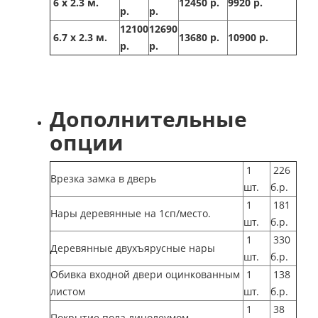
6 х 2.3 м.
12450 р.
9920 р.
р.
р.
12100
12690
6.7 х 2.3 м.
13680 р.
10900 р.
р.
р.
Дополнительные
опции
1
226
Врезка замка в дверь
шт.
б.р.
1
181
Нары деревянные на 1сп/место.
шт.
б.р.
1
330
Деревянные двухъярусные нары
шт.
б.р.
Обивка входной двери оцинкованным
1
138
листом
шт.
б.р.
1
38
Покрытие пола линолеумом