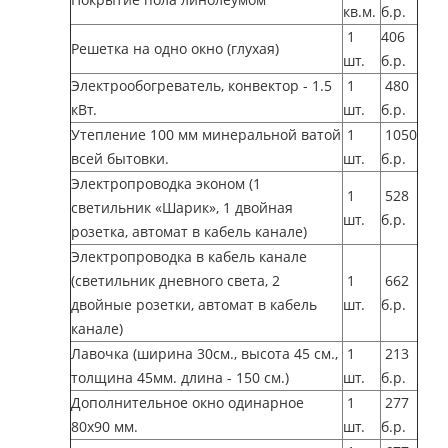
кв.м.
б.р.
1
406
Решетка на одно окно (глухая)
шт.
б.р.
Электрообогреватель, конвектор - 1.5
1
480
кВт.
шт.
б.р.
Утепление 100 мм минеральной ватой
1
1050
всей бытовки.
шт.
б.р.
Электропроводка эконом (1
1
528
светильник «Шарик», 1 двойная
шт.
б.р.
розетка, автомат в кабель канале)
Электропроводка в кабель канале
(светильник дневного света, 2
1
662
двойные розетки, автомат в кабель
шт.
б.р.
канале)
Лавочка (ширина 30см., высота 45 см.,
1
213
толщина 45мм. длина - 150 см.)
шт.
б.р.
Дополнительное окно одинарное
1
277
80х90 мм.
шт.
б.р.