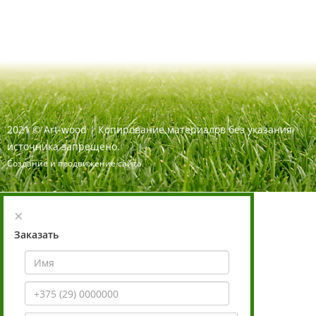
2021
©
Art-wood |
Копирование материалов без указания
источника запрещено.
Создание и продвижение сайта
×
Заказать