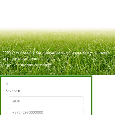
2021
©
Art-wood |
Копирование материалов без указания
источника запрещено.
Создание и продвижение сайта
×
Заказать