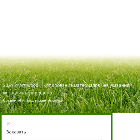
2021
©
Art-wood |
Копирование материалов без указания
источника запрещено.
Создание и продвижение сайта
×
Заказать