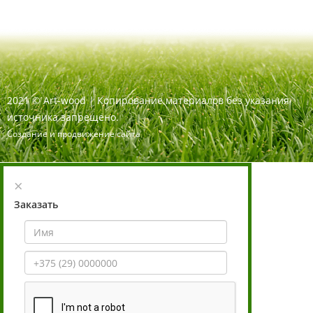
2021
©
Art-wood |
Копирование материалов без указания
источника запрещено.
Создание и продвижение сайта
×
Заказать