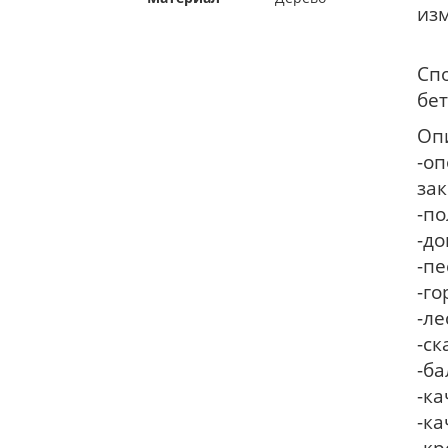
изм
Спо
бе
Оп
-оп
за
-по
-д
-п
-го
-л
-ск
-ба
-ка
-к
-кр