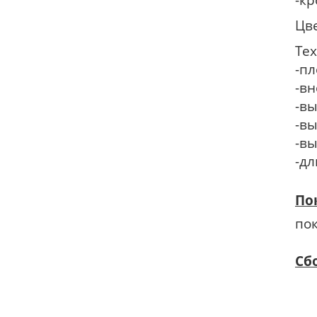
Цве
Те
-пл
-в
-вы
-вы
-в
-дл
По
пок
Сб