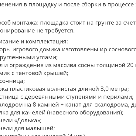
енения в площадку и после сборки в процессе 
соб монтажа: площадка стоит на грунте за счет
тонирование не требуется.
исание и комплектация:
оры игрового домика изготовлены иp сосновог
кругленными углами;
л и ограждения из массива сосны толщиной 20 
омик с тентовой крышей;
есочница;
рка пластиковая волнистая длиной 3,0 метра;
естница с деревянными ступенями и перилами;
алодром на 8 камней + канат для скалодрома, 
лка для качелей (навесного оборудования);
чели «Долька»;
ачели для малышей;
онштейны для качелей (4 шт.)