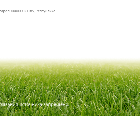
варов: 000000021185, Республика
указания источника запрещено.