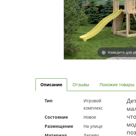
Наведите для у
Описание
Отзывы
Похожие товары
Де
Тип
Игровой
ма
комплекс
что
Состояние
Новое
мод
Размещение
На улице
поз
Материал
Дерево