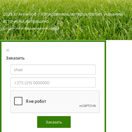
2021
©
Art-wood |
Копирование материалов без указания
источника запрещено.
Создание и продвижение сайта
×
Заказать
Заказать