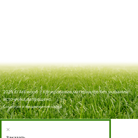
2021
©
Art-wood |
Копирование материалов без указания
источника запрещено.
Создание и продвижение сайта
×
Заказать