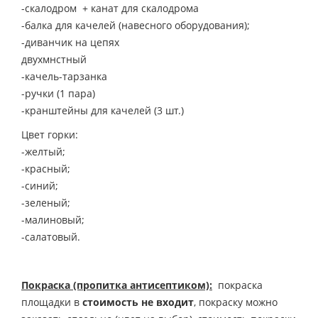
-скалодром + канат для скалодрома
-балка для качелей (навесного оборудования);
-диванчик на цепях
двухмнстн
-качель-тарзанка
-ручки (1 пара)
-кранштейны для качелей (3 шт.)
Цвет горки:
-желтый;
-красный;
-синий;
-зеленый;
-малиновый;
-салатовый.
Покраска (пропитка антисептиком):
покраска
площадки в
стоимость не входит
, покраску можно