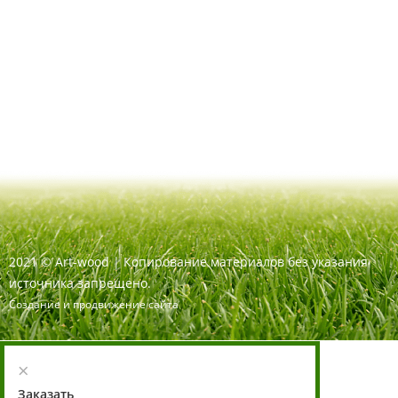
2021
©
Art-wood |
Копирование материалов без указания
источника запрещено.
Создание и продвижение сайта
×
Заказать