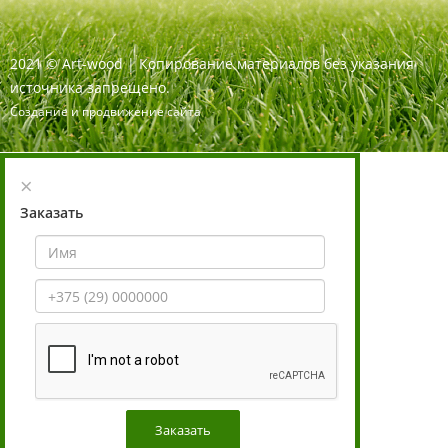
2021
©
Art-wood |
Копирование материалов без указания
источника запрещено.
Создание и продвижение сайта
×
Заказать
Заказать