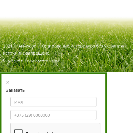
2021
©
Art-wood |
Копирование материалов без указания
источника запрещено.
Создание и продвижение сайта
×
Заказать