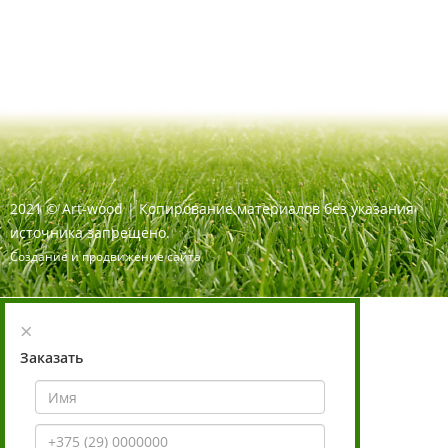
2021
©
Art-wood |
Копирование материалов без указания
источника запрещено.
Создание и продвижение сайта
×
Заказать