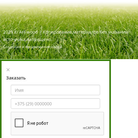
2021
©
Art-wood |
Копирование материалов без указания
источника запрещено.
Создание и продвижение сайта
×
Заказать