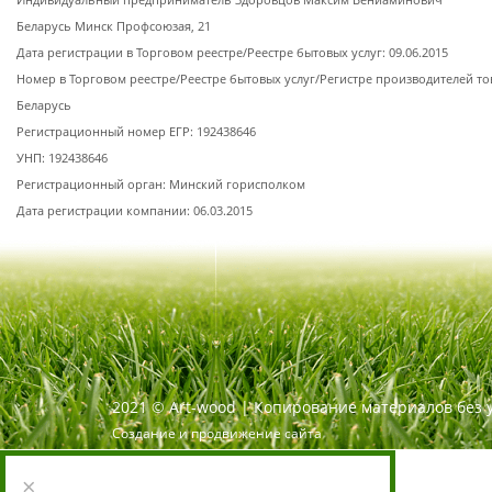
Индивидуальный предприниматель Здоровцов Максим Вениаминович
Беларусь Минск Профсоюзая, 21
Дата регистрации в Торговом реестре/Реестре бытовых услуг: 09.06.2015
Номер в Торговом реестре/Реестре бытовых услуг/Регистре производителей то
Беларусь
Регистрационный номер ЕГР: 192438646
УНП: 192438646
Регистрационный орган: Минский горисполком
Дата регистрации компании: 06.03.2015
2021
©
Art-wood |
Копирование материалов без 
Создание и продвижение сайта
×