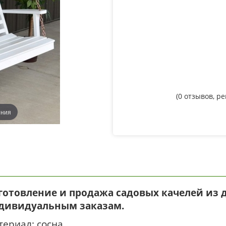
(
0
отзывов, р
ения
готовление и продажа садовых качелей из д
дивидуальным заказам.
ериал: сосна.