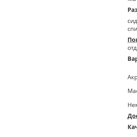
Ра
сид
спи
По
отд
Ва
Ак
Ма
Не
До
Ка