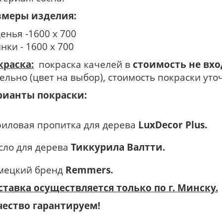
змеры изделия:
енья -1600 х 700
нки - 1600 х 700
краска:
покраска качелей в
стоимость не вх
ельно (цвет на выбор), стоимость покраски уто
рианты покраски:
риловая пропитка для дерева
LuxDecor Plus.
сло для дерева
Тиккурила Валтти.
мецкий бренд
Remmers.
ставка осуществляется только по г. Минску.
чество гарантируем!