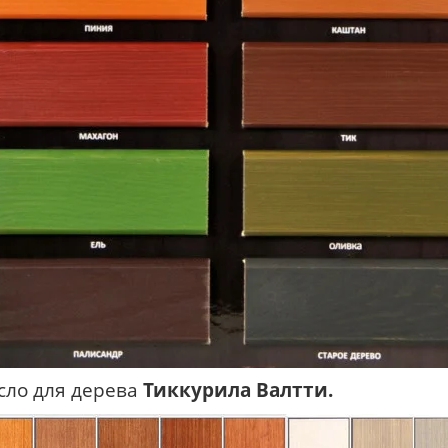
сло для дерева
Тиккурила Валтти.