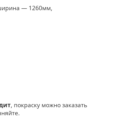
 ширина — 1260мм,
одит
, покраску можно заказать
чняйте.