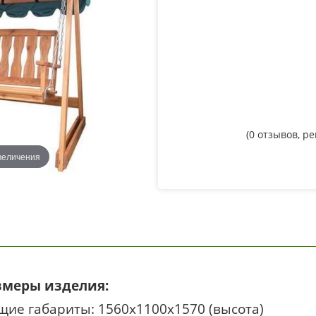
(
0
отзывов, р
величения
змеры изделия:
щие габариты: 1560х1100х1570 (высота)