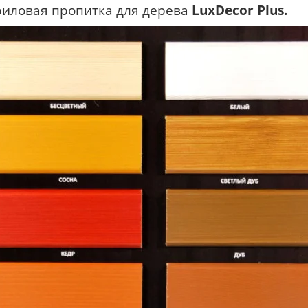
риловая пропитка для дерева
LuxDecor Plus.