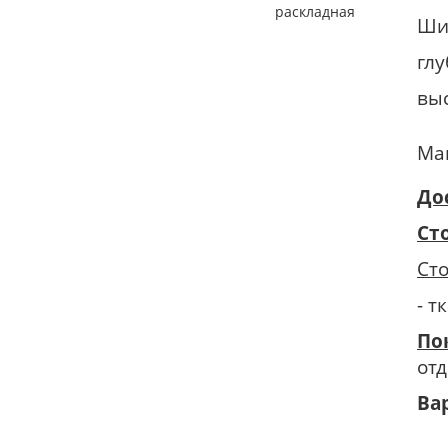
раскладная
Ши
гл
вы
Мак
До
Ст
Сто
- 
По
отд
Ва