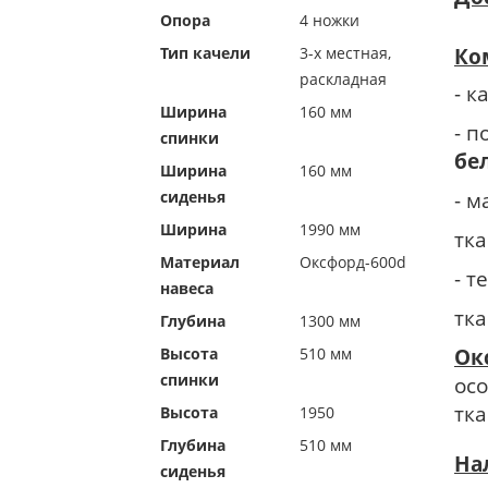
Опора
4 ножки
Тип качели
3-х местная,
Ко
раскладная
- к
Ширина
160 мм
- п
спинки
бел
Ширина
160 мм
сиденья
- 
Ширина
1990 мм
тка
Материал
Оксфорд-600d
- т
навеса
тка
Глубина
1300 мм
Высота
510 мм
Ок
спинки
ос
тк
Высота
1950
Глубина
510 мм
На
сиденья