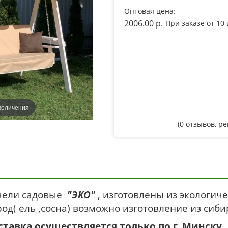
Оптовая цена:
2006.00 p.
При заказе от 10
величения
(
0
отзывов, р
чели садовые
"ЭКО"
, изготовлены из экологи
од( ель ,сосна) возможно изготовление из сиб
ставка осуществляется только по г. Минску.