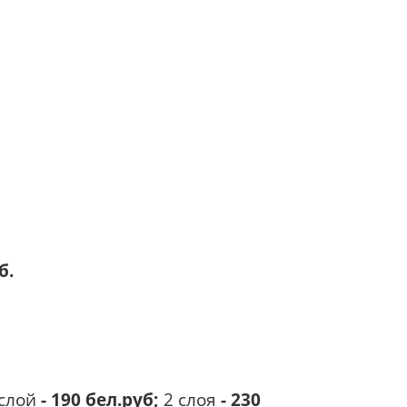
б.
 слой
-
190 бел.руб;
2 слоя
-
230