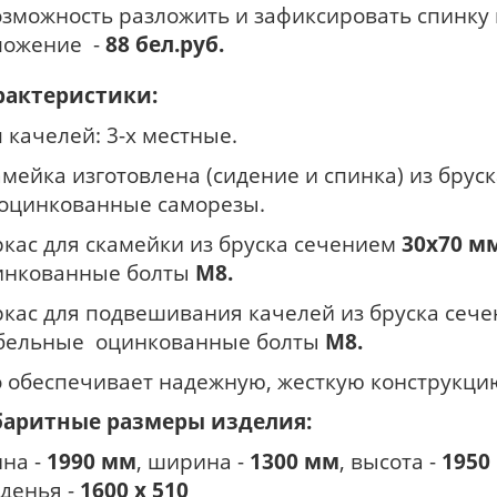
озможность разложить и зафиксировать спинку
ложение -
88 бел.руб.
рактеристики:
 качелей: 3-х местные.
мейка изготовлена (сидение и спинка) из брус
 оцинкованные саморезы.
ркас для скамейки из бруска сечением
30х70 м
инкованные болты
М8.
ркас для подвешивания качелей из бруска сеч
бельные оцинкованные болты
М8.
о обеспечивает надежную, жесткую конструкцию
баритные размеры изделия:
ина -
1990 мм
, ширина -
1300 мм
, высота -
1950
иденья -
1600 х 510