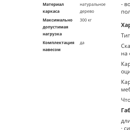
- в
Материал
натуральное
по
каркаса
дерево
Максимально
300 кг
Ха
допустимая
нагрузка
Тип
Комплектация
да
Ска
навесом
на
Ка
оц
Ка
ме
Чт
Га
дл
· с