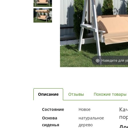
Наведите для у
Описание
Отзывы
Похожие товары
Ка
Состояние
Новое
пор
Основа
натуральное
сиденья
дерево
До