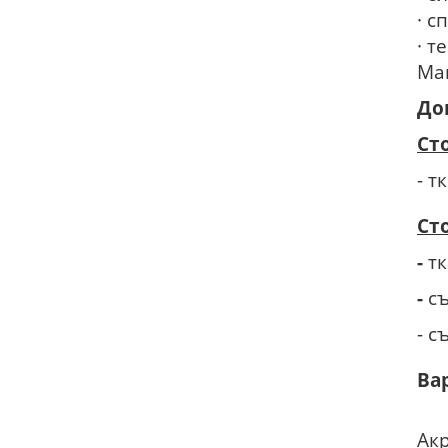
· с
· т
Ма
До
Ст
- т
Ст
-
т
-
с
- 
Ва
Ак