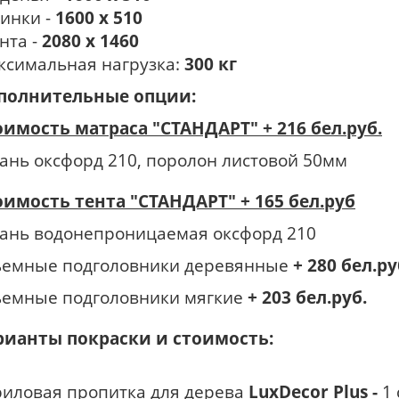
пинки -
1600 х 510
ента -
2080 х 1460
ксимальная нагрузка:
300 кг
полнительные опции:
оимость матраса "СТАНДАРТ" + 216 бел.руб.
кань оксфорд 210, поролон листовой 50мм
оимость тента "СТАНДАРТ" + 165 бел.руб
кань водонепроницаемая оксфорд 210
ъемные подголовники деревянные
+ 280 бел.ру
съемные подголовники мягкие
+ 203 бел.руб.
рианты покраски и стоимость:
риловая пропитка для дерева
LuxDecor Plus -
1