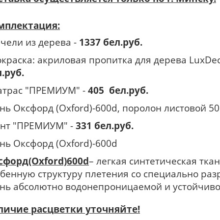
мплектация:
ачели из дерева -
1337 бел.руб.
окраска: акриловая пропитка для дерева LuxDeco
.руб.
матрас "ПРЕМИУМ" -
405 бел.руб.
нь Оксфорд (Oxford)-600d, поролон листовой 5
ент "ПРЕМИУМ" -
331 бел.руб.
нь Оксфорд (Oxford)-600d
сфорд(Oxford)
600d
– легкая синтетическая тк
обенную структуру плетения со специально раз
ань абсолютно водонепроницаемой и устойчиво
личие расцветки уточняйте!