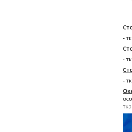
Ст
-
т
Ст
- т
Ст
-
тк
Ок
ос
тк