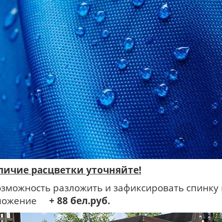
личие расцветки уточняйте!
озможность разложить и зафиксировать спинку
ложение
+ 88
бел.руб.