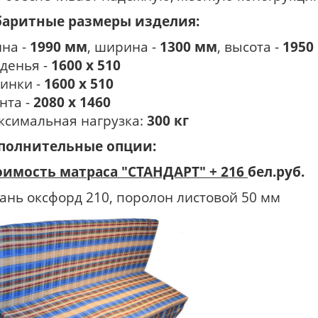
баритные размеры изделия:
ина -
1990 мм
, ширина -
1300 мм
, высота -
1950
иденья -
1600 х 510
пинки -
1600 х 510
ента -
2080 х 1460
ксимальная нагрузка:
300 кг
полнительные опции:
оимость матраса "СТАНДАРТ" + 216
бел.руб.
кань оксфорд 210, поролон листовой 50 мм