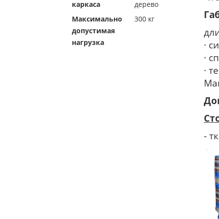
каркаса
дерево
Га
Максимально
300 кг
допустимая
дл
нагрузка
· с
· с
· т
Ма
До
Ст
- т