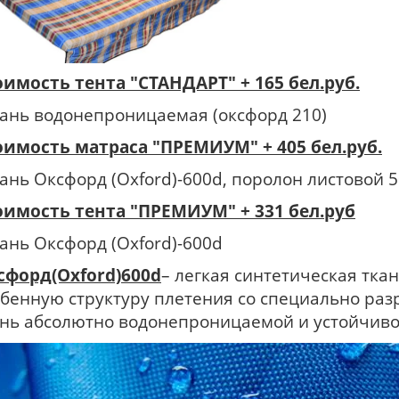
оимость тента "СТАНДАРТ" + 165
бел.руб.
кань водонепроницаемая (оксфорд 210)
оимость матраса "ПРЕМИУМ" + 405
бел.руб.
кань Оксфорд (Oxford)-600d, поролон листовой 
оимость тента "ПРЕМИУМ" + 331 бел.руб
ань Оксфорд (Oxford)-600d
сфорд(Oxford)
600d
– легкая синтетическая тк
обенную структуру плетения со специально раз
ань абсолютно водонепроницаемой и устойчиво