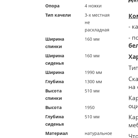
Опора
4 ножки
Тип качели
3-х местная
Ко
не
- к
раскладная
- п
Ширина
160 мм
бел
спинки
Ширина
160 мм
Ха
сиденья
Тип
Ширина
1990 мм
Ска
Глубина
1300 мм
на
Высота
510 мм
Ка
спинки
оц
Высота
1950
Ка
Глубина
510 мм
сиденья
ме
Материал
натуральное
Чт