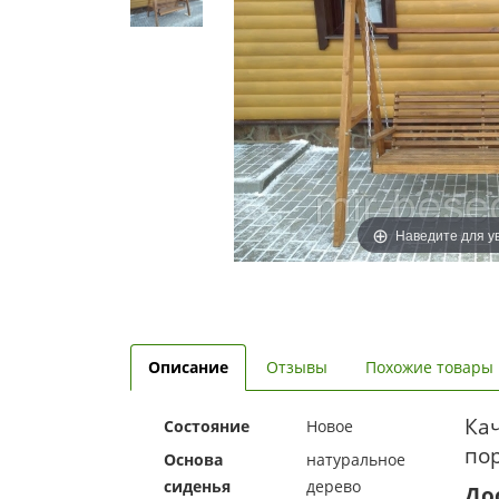
Наведите для у
Описание
Отзывы
Похожие товары
Ка
Состояние
Новое
пор
Основа
натуральное
сиденья
дерево
До