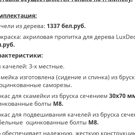
мплектация:
ачели из дерева:
1337 бел.руб.
окраска: акриловая пропитка для дерева LuxDecor
.руб.
рактеристики:
 качелей: 3-х местные.
мейка изготовлена (сидение и спинка) из брус
 оцинкованные саморезы.
ркас для скамейки из бруска сечением
30х70 м
инкованные болты
М8.
ркас для подвешивания качелей из бруска сеч
бельные оцинкованные болты
М8.
о обеспечивает надежную, жесткую конструкцию