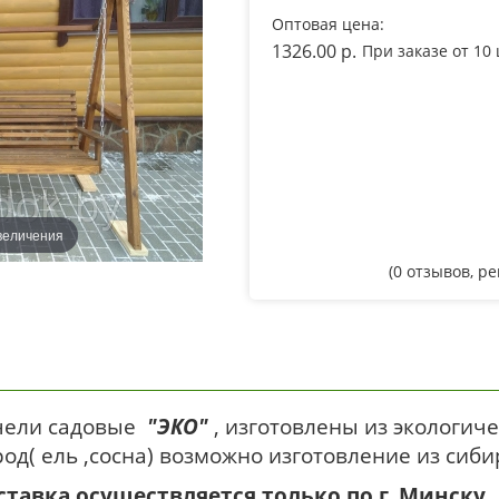
Оптовая цена:
1326.00 p.
При заказе от 10
величения
(
0
отзывов, р
чели садовые
"ЭКО"
, изготовлены из экологи
од( ель ,сосна) возможно изготовление из сиб
ставка осуществляется только по г. Минску.