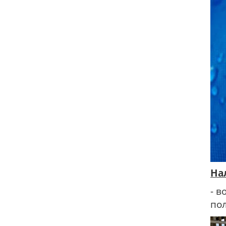
На
- в
по