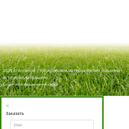
2021
©
Art-wood |
Копирование материалов без указания
источника запрещено.
Создание и продвижение сайта
×
Заказать