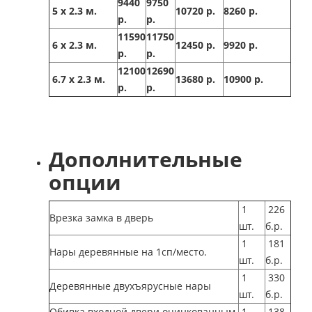
9440
9750
5 х 2.3 м.
10720 р.
8260 р.
р.
р.
11590
11750
6 х 2.3 м.
12450 р.
9920 р.
р.
р.
12100
12690
6.7 х 2.3 м.
13680 р.
10900 р.
р.
р.
Дополнительные
опции
1
226
Врезка замка в дверь
шт.
б.р.
1
181
Нары деревянные на 1сп/место.
шт.
б.р.
1
330
Деревянные двухъярусные нары
шт.
б.р.
Обивка входной двери оцинкованным
1
138