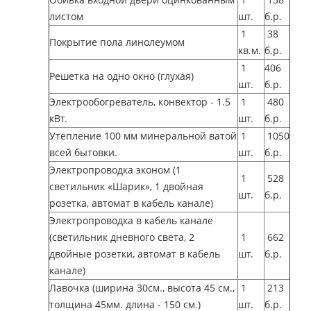
листом
шт.
б.р.
1
38
Покрытие пола линолеумом
кв.м.
б.р.
1
406
Решетка на одно окно (глухая)
шт.
б.р.
Электрообогреватель, конвектор - 1.5
1
480
кВт.
шт.
б.р.
Утепление 100 мм минеральной ватой
1
1050
всей бытовки.
шт.
б.р.
Электропроводка эконом (1
1
528
светильник «Шарик», 1 двойная
шт.
б.р.
розетка, автомат в кабель канале)
Электропроводка в кабель канале
(светильник дневного света, 2
1
662
двойные розетки, автомат в кабель
шт.
б.р.
канале)
Лавочка (ширина 30см., высота 45 см.,
1
213
толщина 45мм. длина - 150 см.)
шт.
б.р.