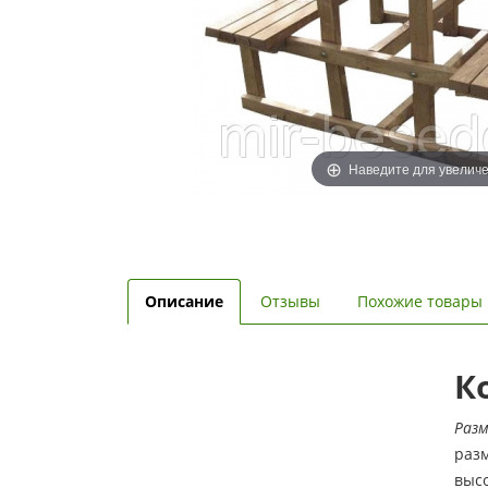
Наведите для увелич
Описание
Отзывы
Похожие товары
К
Раз
разм
высо