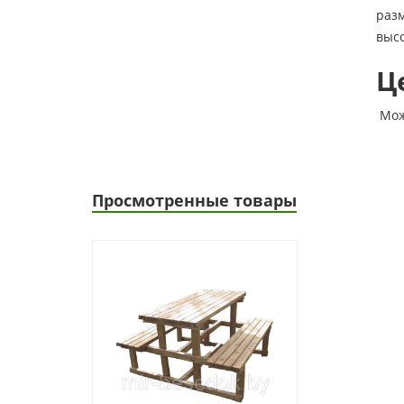
разм
высо
Ц
Може
Просмотренные товары