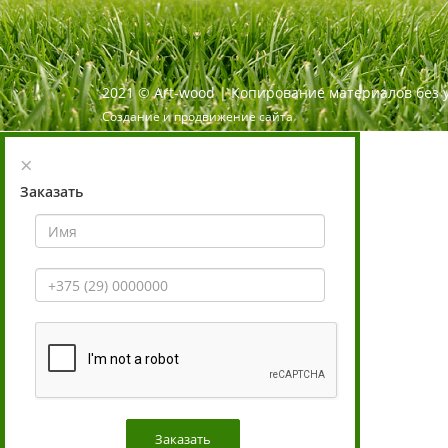
2021
©
Art-wood |
Копирование материалов без 
Создание и продвижение сайта
×
Заказать
Заказать