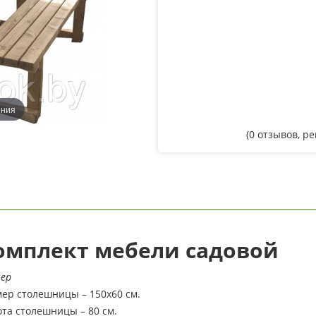
ения
(
0
отзывов, р
омплект мебели садовой
мер
ер столешницы – 150х60 см.
та столешницы – 80 см.