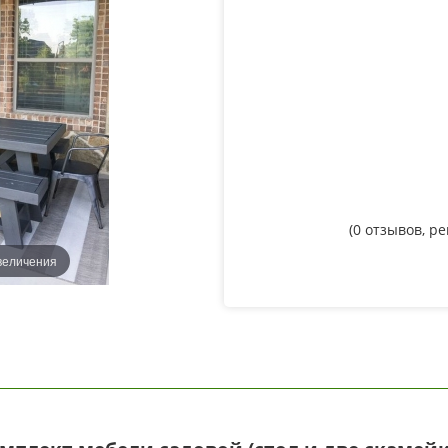
(
0
отзывов, р
величения