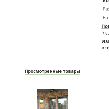
Ко
Раз
Раз
По
отд
Из
вс
Просмотренные товары