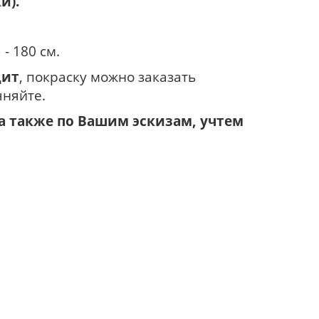
и).
- 180 см.
дит
, покраску можно заказать
чняйте.
а также по Вашим эскизам, учтем