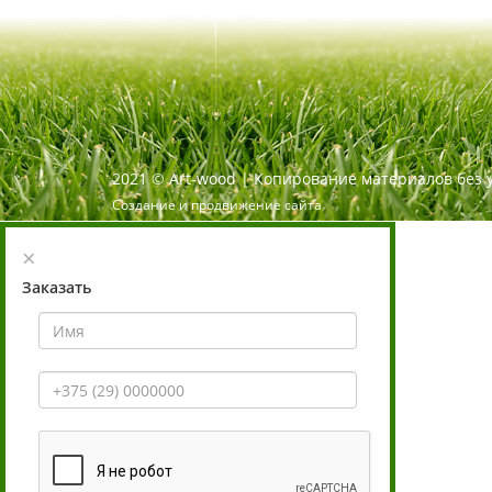
2021
©
Art-wood |
Копирование материалов без 
Создание и продвижение сайта
×
Заказать