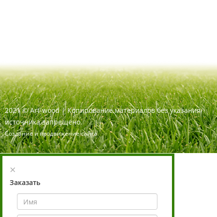
2021
©
Art-wood |
Копирование материалов без указания
источника запрещено.
Создание и продвижение сайта
×
Заказать