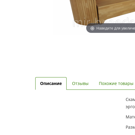
Наведите для увелич
Описание
Отзывы
Похожие товары
Скам
эрг
Мате
Разм