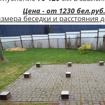
Цена - от 1230 бел.руб
азмера беседки и расстояния д