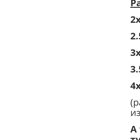
Р
2х
2.
3х
3.
4х
(
и
А
т