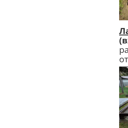
Л
(
р
от