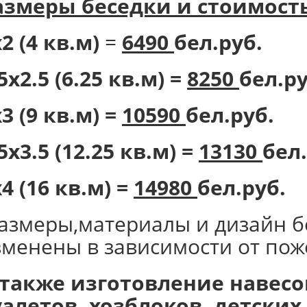
азмеры беседки и стоимость
2 (4 кв.м)
=
6490
бел.руб.
5х2.5 (6.25 кв.м) =
8250
бел.ру
3 (9 кв.м) =
10590
бел.руб.
5х3.5 (12.25 кв.м) =
13130
бел.
4 (16 кв.м) =
14980
бел.руб.
размеры,материалы и дизайн б
зменены в зависимости от пож
 также изготовление навесов
уалетов, хозблоков, детски