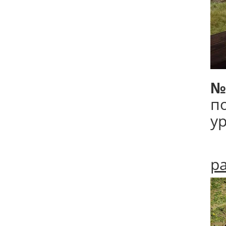
№
п
у
р