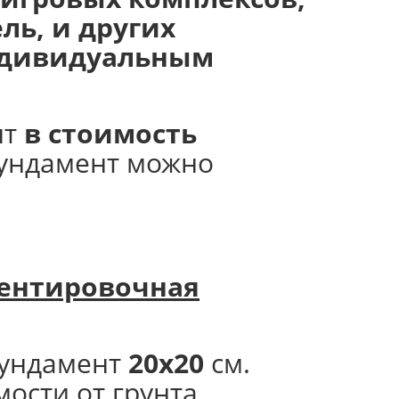
ль, и других
индивидуальным
нт
в стоимость
фундамент можно
ентировочная
ундамент
20х20
см.
мости от грунта.