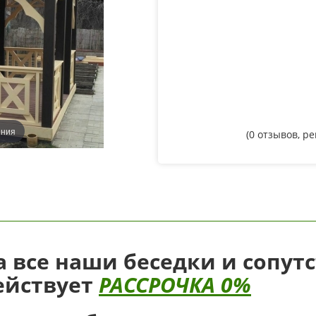
ения
(
0
отзывов, р
а все наши беседки и сопут
ействует
РАССРОЧКА 0%