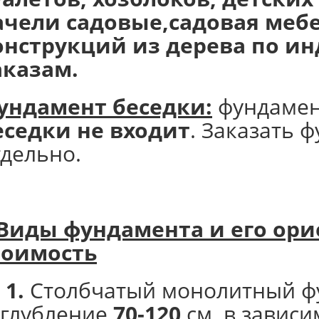
ачели садовые,садовая мебе
онструкций из дерева по 
аказам.
ундамент беседки:
фундаме
еседки не входит
. Заказать 
тдельно.
Виды фундамента и его
ори
тоимость
 1.
Столбчатый монолитный ф
аглубление
70-120
см. в зависи