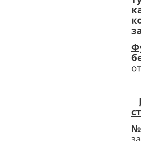
к
к
з
Ф
б
о
с
№
з