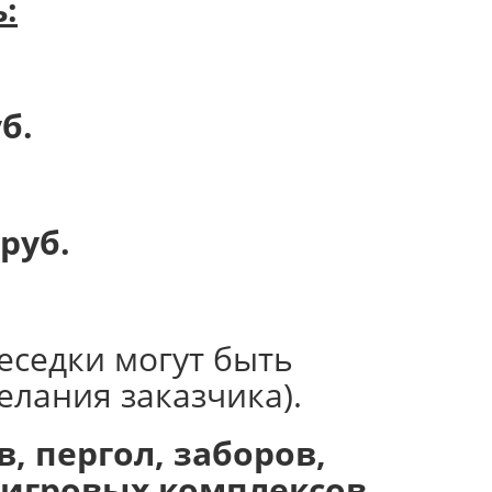
:
б.
руб.
еседки могут быть
елания заказчика).
, пергол, заборов,
х игровых комплексов,