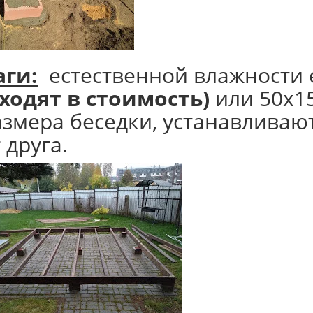
аги:
естественной влажности е
входят в стоимость)
или 50х1
азмера беседки, устанавливают
 друга.