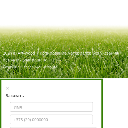
2021
©
Art-wood |
Копирование материалов без указания
источника запрещено.
Создание и продвижение сайта
×
Заказать