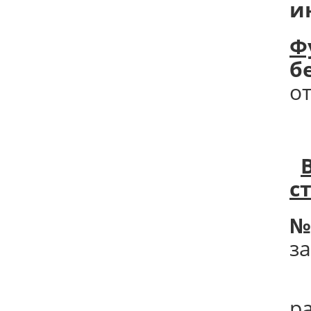
и
Ф
б
о
с
№
з
р