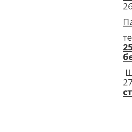
2
П
т
2
б
Ш
2
с
П