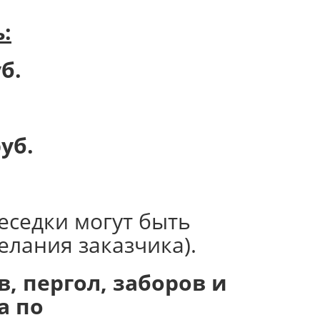
:
б.
уб.
еседки могут быть
елания заказчика).
, пергол, заборов и
а по