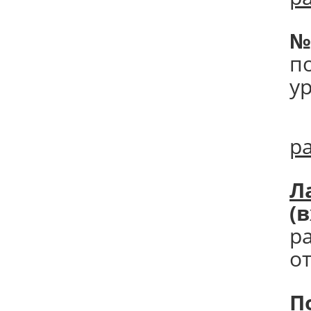
№
п
у
р
Л
(
р
от
П