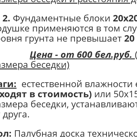
 2.
Фундаментные блоки
20х2
одушке применяются в том слу
ровня грунта не превышает
20
Цена - от 600 бел.руб.
азмера беседки)
аги:
естественной влажности е
входят в стоимость)
или 50х1
азмера беседки, устанавливают
 друга.
ол:
Палубная доска техническ