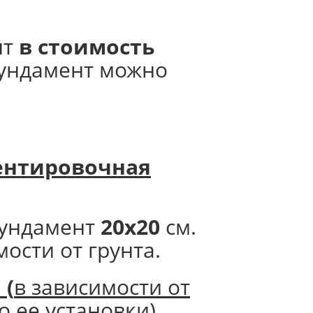
нт
в стоимость
фундамент можно
нтировочная
ундамент
20х20
см.
мости от грунта.
.
(
в зависимости от
о ее установки)