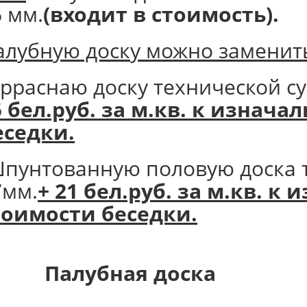
6 мм.
(входит в стоимость).
алубную доску можно заменить
ерраснаю доску технической с
5 бел.руб. за м.кв. к изнач
еседки.
пунтованную половую доска 
7мм.
+ 21 бел.руб. за м.кв. к
тоимости беседки.
алубная доска