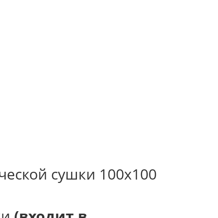
доска
ческой сушки 100х100
ки
(входит в