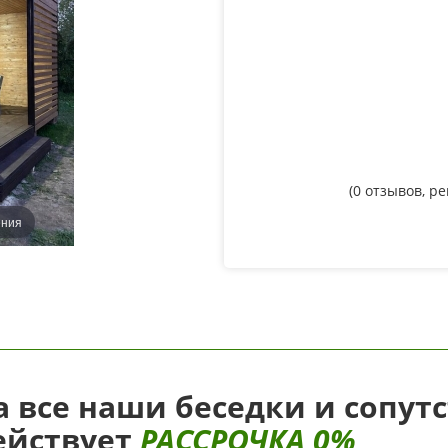
(
0
отзывов, р
ения
а все наши беседки и сопут
ействует
РАССРОЧКА 0%