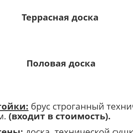
Террасная 
Половая доска
тойки:
брус строганный техни
м.
(входит в стоимость).
тены:
доска технической суш