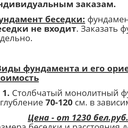
ндивидуальным заказам.
ундамент беседки:
фундаме
еседки не входит
. Заказать 
тдельно.
Виды фундамента и его
орие
тоимость
 1.
Столбчатый монолитный ф
аглубление
70-120
см. в зависи
Цена - от 1230 бел.руб
азмера беседки и расстояния д