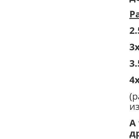
Р
2.
3х
3.
4х
(
и
А
д