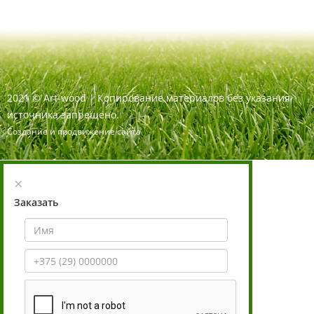
2021
©
Art-wood |
Копирование материалов без указания
источника запрещено.
Создание и продвижение сайта
×
Заказать