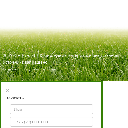
2021
©
Art-wood |
Копирование материалов без указания
источника запрещено.
Создание и продвижение сайта
×
Заказать