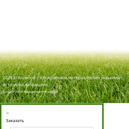
2021
©
Art-wood |
Копирование материалов без указания
источника запрещено.
Создание и продвижение сайта
×
Заказать