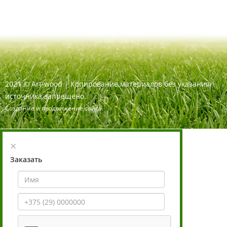
2021
©
Art-wood |
Копирование материалов без указания
источника запрещено.
Создание и продвижение сайта
×
Заказать