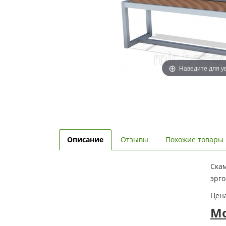
Наведите для у
Описание
Отзывы
Похожие товары
Скам
эрг
Цена
Мо