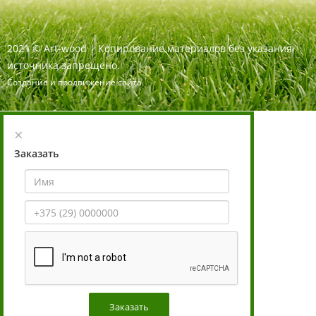
2021
©
Art-wood |
Копирование материалов без указания
источника запрещено.
Создание и продвижение сайта
×
Заказать
Заказать