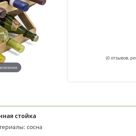
(
0
отзывов, р
величения
нная стойка
териалы: сосна