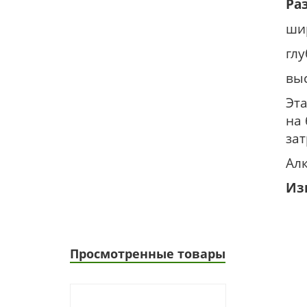
Ра
ши
глу
выс
Эта
на
за
Алк
Из
Просмотренные товары