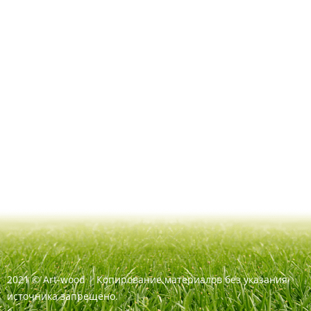
2021
©
Art-wood |
Копирование материалов без указания
источника запрещено.