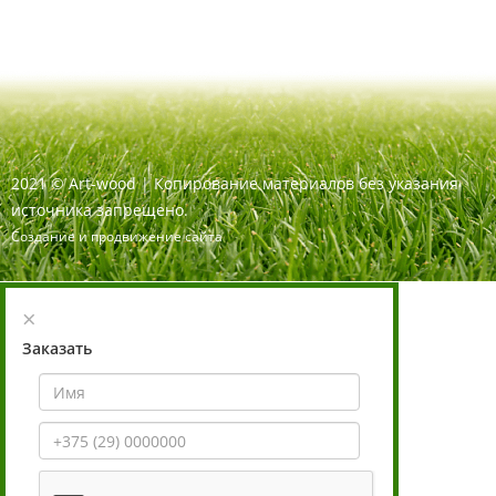
2021
©
Art-wood |
Копирование материалов без указания
источника запрещено.
Создание и продвижение сайта
×
Заказать