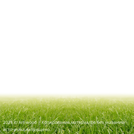
2021
©
Art-wood |
Копирование материалов без указания
источника запрещено.