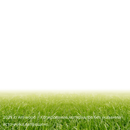
2021
©
Art-wood |
Копирование материалов без указания
источника запрещено.