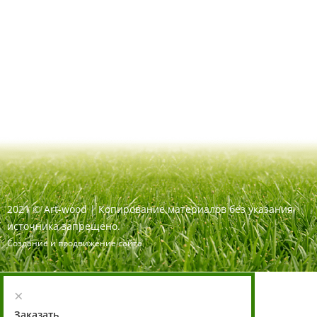
2021
©
Art-wood |
Копирование материалов без указания
источника запрещено.
Создание и продвижение сайта
×
Заказать